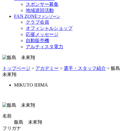
スポンサー募集
地域巡回活動
FAN ZONE
ファンゾーン
クラブ会員
オフィシャルショップ
応援メッセージ
自動販売機
アルティスタ電力
トップページ
>
アカデミー
>
選手・スタッフ紹介
> 飯島
未來翔
MIKUTO IIJIMA
名前
飯島 未來翔
フリガナ