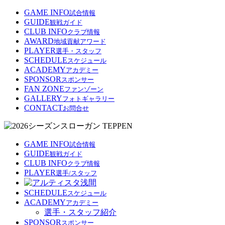
GAME INFO
試合情報
GUIDE
観戦ガイド
CLUB INFO
クラブ情報
AWARD
地域貢献アワード
PLAYER
選手・スタッフ
SCHEDULE
スケジュール
ACADEMY
アカデミー
SPONSOR
スポンサー
FAN ZONE
ファンゾーン
GALLERY
フォトギャラリー
CONTACT
お問合せ
GAME INFO
試合情報
GUIDE
観戦ガイド
CLUB INFO
クラブ情報
PLAYER
選手/スタッフ
SCHEDULE
スケジュール
ACADEMY
アカデミー
選手・スタッフ紹介
SPONSOR
スポンサー