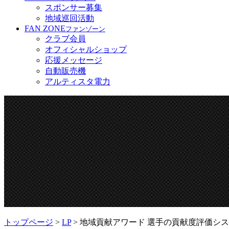
スポンサー募集
地域巡回活動
FAN ZONE
ファンゾーン
クラブ会員
オフィシャルショップ
応援メッセージ
自動販売機
アルティスタ電力
トップページ
>
LP
> 地域貢献アワード 選手の貢献度評価シ