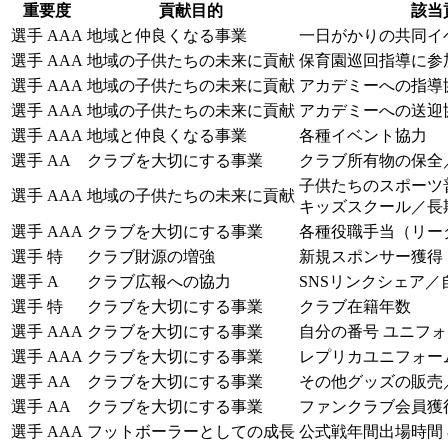
重要度
貢献目的
該当
選手 AAA
地域と仲良くなる事業
一日がかりの共同イ
選手 AAA
地域の子供たちの未来に貢献
保育園巡回指導に参
選手 AAA
地域の子供たちの未来に貢献
アカデミーへの指導
選手 AAA
地域の子供たちの未来に貢献
アカデミーへの送迎
選手 AAA
地域と仲良くなる事業
各種イベント協力
選手 AA
クラブを大切にする事業
クラブ所有物の保全
子供たちのスポーツ
選手 AAA
地域の子供たちの未来に貢献
キッズスクール／長
選手 AAA
クラブを大切にする事業
各種役職手当（リー
選手 特
クラブ財源の増強
新規スポンサー獲得
選手 A
クラブ広報への協力
SNSリンクシェア／
選手 特
クラブを大切にする事業
クラブ在籍年数
選手 AAA
クラブを大切にする事業
自分の番号 ユニフ
選手 AAA
クラブを大切にする事業
レプリカユニフォー
選手 AA
クラブを大切にする事業
その他グッズの販売
選手 AA
クラブを大切にする事業
ファンクラブ会員獲
選手 AAA
フットボーラーとしての成長
公式戦年間出場時間 