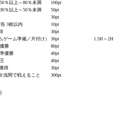
50％以上～80％未満
100pt
30％以上～50％未満
50pt
30pt
警告 3枚以内
10pt
得
30pt
ムゲーム準備／片付け）
30pt
1.5H～2H
会優勝
80pt
会準優勝
40pt
点王
40pt
の獲得
30pt
タ浅間で戦えること
300pt
⾏