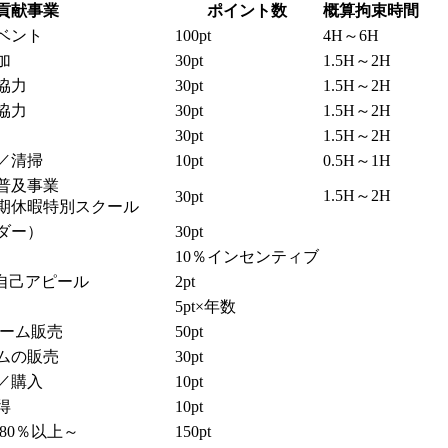
貢献事業
ポイント数
概算拘束時間
ベント
100pt
4H～6H
加
30pt
1.5H～2H
協力
30pt
1.5H～2H
協力
30pt
1.5H～2H
30pt
1.5H～2H
／清掃
10pt
0.5H～1H
普及事業
1.5H～2H
30pt
期休暇特別スクール
ダー）
30pt
10％インセンティブ
自己アピール
2pt
5pt×年数
ォーム販売
50pt
ムの販売
30pt
／購入
10pt
得
10pt
80％以上～
150pt