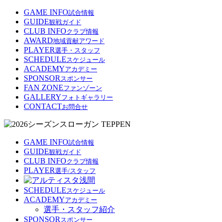
GAME INFO
試合情報
GUIDE
観戦ガイド
CLUB INFO
クラブ情報
AWARD
地域貢献アワード
PLAYER
選手・スタッフ
SCHEDULE
スケジュール
ACADEMY
アカデミー
SPONSOR
スポンサー
FAN ZONE
ファンゾーン
GALLERY
フォトギャラリー
CONTACT
お問合せ
GAME INFO
試合情報
GUIDE
観戦ガイド
CLUB INFO
クラブ情報
PLAYER
選手/スタッフ
SCHEDULE
スケジュール
ACADEMY
アカデミー
選手・スタッフ紹介
SPONSOR
スポンサー