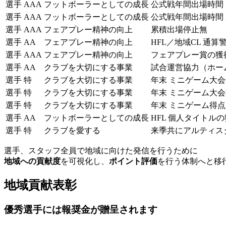
選手 AAA
フットボーラーとしての成長
公式戦年間出場時間 
選手 AAA
フットボーラーとしての成長
公式戦年間出場時間 
選手 AAA
フェアプレー精神の向上
累積出場停止無
選手 AA
フェアプレー精神の向上
HFL／地域CL 通算
選手 AAA
フェアプレー精神の向上
フェアプレー賞の獲
選手 AA
クラブを大切にする事業
試合運営協力（ホー
選手 特
クラブを大切にする事業
年末 ミニゲーム大
選手 特
クラブを大切にする事業
年末 ミニゲーム大
選手 特
クラブを大切にする事業
年末 ミニゲーム得
選手 AA
フットボーラーとしての成長
HFL 個人タイトル
選手 特
クラブを愛する
来季共にアルティス
選⼿、スタッフ全員で地域に向けた発信を⾏うために
地域への貢献度
を可視化し、
ポイント評価
を⾏う体制へと移
地域貢献表彰
優秀選手には報奨金が贈呈されます