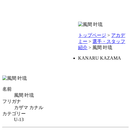
試合
クラ
ファ
ド
ッフ
ール
ー
ー
情報
ブ情
ンゾ
報
ーン
トップページ
>
アカデ
ミー
>
選手・スタッフ
紹介
> 風間 叶琉
KANARU KAZAMA
名前
風間 叶琉
フリガナ
カザマ カナル
カテゴリー
U-13