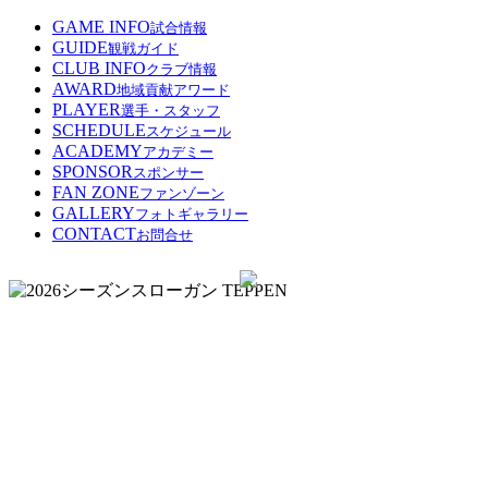
GAME INFO
試合情報
GUIDE
観戦ガイド
CLUB INFO
クラブ情報
AWARD
地域貢献アワード
PLAYER
選手・スタッフ
SCHEDULE
スケジュール
ACADEMY
アカデミー
SPONSOR
スポンサー
FAN ZONE
ファンゾーン
GALLERY
フォトギャラリー
CONTACT
お問合せ
GAME
GUIDE
CLUB
PLAYER
SCHEDUL
ACADE
SPO
FA
INFO
INFO
ZO
観戦
選手/
スケ
アカ
スポ
ガイ
スタ
ジュ
デミ
ンサ