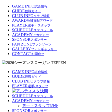
GAME INFO
試合情報
GUIDE
観戦ガイド
CLUB INFO
クラブ情報
AWARD
地域貢献アワード
PLAYER
選手・スタッフ
SCHEDULE
スケジュール
ACADEMY
アカデミー
SPONSOR
スポンサー
FAN ZONE
ファンゾーン
GALLERY
フォトギャラリー
CONTACT
お問合せ
GAME INFO
試合情報
GUIDE
観戦ガイド
CLUB INFO
クラブ情報
PLAYER
選手/スタッフ
SCHEDULE
スケジュール
ACADEMY
アカデミー
選手・スタッフ紹介
SPONSOR
スポンサー