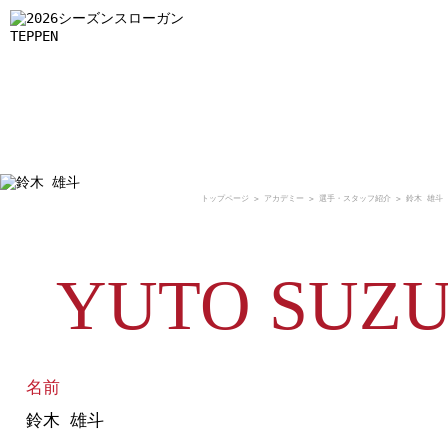
GAME INFO
GUIDE
CLUB INFO
試合情報
観戦ガイド
クラブ情報
トップページ
>
アカデミー
>
選手・スタッフ紹介
> 鈴木 雄斗
YUTO SUZU
名前
鈴木 雄斗