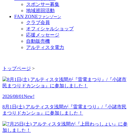
スポンサー募集
地域巡回活動
FAN ZONE
ファンゾーン
クラブ会員
オフィシャルショップ
応援メッセージ
自動販売機
アルティスタ電力
トップページ
>
2026/08/01
New!
8月1日(土) アルティスタ浅間が『雷電まつり』/『小諸市民
まつりドカンショ』に参加しました！