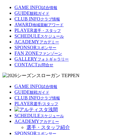
GAME INFO
試合情報
GUIDE
観戦ガイド
CLUB INFO
クラブ情報
AWARD
地域貢献アワード
PLAYER
選手・スタッフ
SCHEDULE
スケジュール
ACADEMY
アカデミー
SPONSOR
スポンサー
FAN ZONE
ファンゾーン
GALLERY
フォトギャラリー
CONTACT
お問合せ
GAME INFO
試合情報
GUIDE
観戦ガイド
CLUB INFO
クラブ情報
PLAYER
選手/スタッフ
SCHEDULE
スケジュール
ACADEMY
アカデミー
選手・スタッフ紹介
SPONSOR
スポンサー