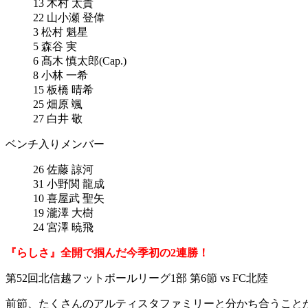
13 木村 太貴
22 山小瀬 登偉
3 松村 魁星
5 森谷 実
6 髙木 慎太郎(Cap.)
8 小林 一希
15 板橋 晴希
25 畑原 颯
27 白井 敬
ベンチ入りメンバー
26 佐藤 諒河
31 小野関 龍成
10 喜屋武 聖矢
19 瀧澤 大樹
24 宮澤 暁飛
『らしさ』全開で掴んだ今季初の2連勝！
第52回北信越フットボールリーグ1部 第6節 vs FC北陸
前節、たくさんのアルティスタファミリーと分かち合うこと