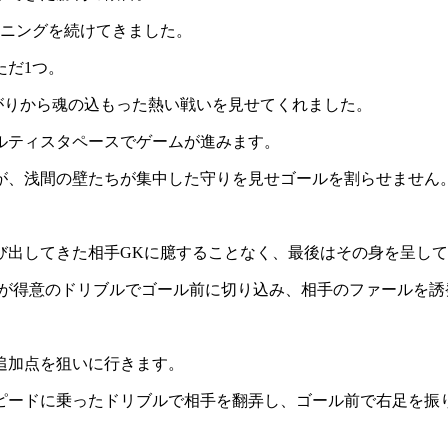
ーニングを続けてきました。
ただ1つ。
上がりから魂の込もった熱い戦いを見せてくれました。
ルティスタペースでゲームが進みます。
が、浅間の壁たちが集中した守りを見せゴールを割らせません
飛び出してきた相手GKに臆することなく、最後はその身を呈し
畑原が得意のドリブルでゴール前に切り込み、相手のファールを
追加点を狙いに行きます。
スピードに乗ったドリブルで相手を翻弄し、ゴール前で右足を振