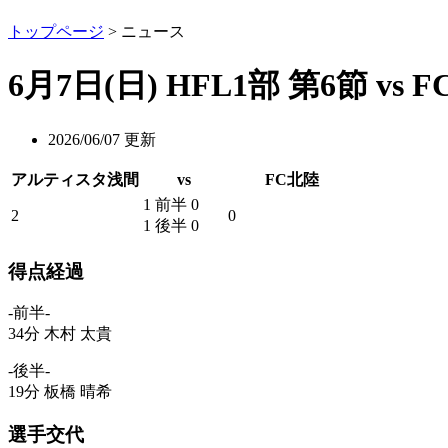
試合情報
クラブ情
トップページ
> ニュース
6月7日(日) HFL1部 第6節 vs
2026/06/07 更新
アルティスタ浅間
vs
FC北陸
1 前半 0
2
0
1 後半 0
得点経過
-前半-
34分 木村 太貴
-後半-
19分 板橋 晴希
選手交代