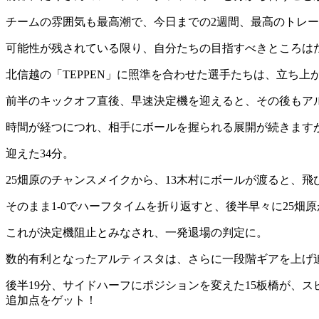
チームの雰囲気も最高潮で、今日までの2週間、最高のトレ
可能性が残されている限り、自分たちの目指すべきところは
北信越の「TEPPEN」に照準を合わせた選手たちは、立ち
前半のキックオフ直後、早速決定機を迎えると、その後もア
時間が経つにつれ、相手にボールを握られる展開が続きます
迎えた34分。
25畑原のチャンスメイクから、13木村にボールが渡ると、
そのまま1-0でハーフタイムを折り返すと、後半早々に25
これが決定機阻止とみなされ、一発退場の判定に。
数的有利となったアルティスタは、さらに一段階ギアを上げ
後半19分、サイドハーフにポジションを変えた15板橋が、
追加点をゲット！