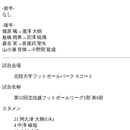
-前半-
なし
-後半-
畑原 颯→瀧澤 大樹
板橋 晴希→宮澤 暁飛
森谷 実→喜屋武 聖矢
山小瀬 登偉→小野関 龍成
試合会場
北陸大学フットボールパーク Aコート
試合名称
第52回北信越フットボールリーグ1部 第6節
スタメン
21 阿久津 大輝(GK)
4 中澤 峻哉