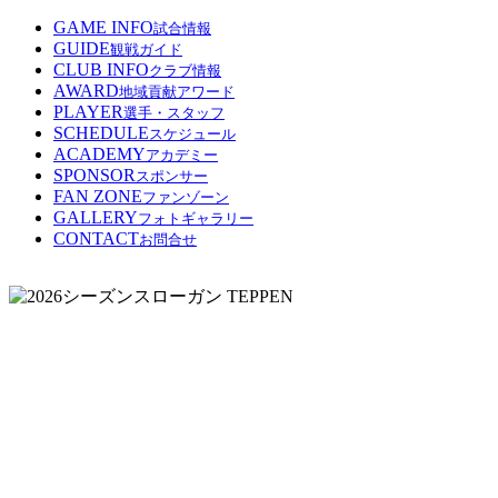
GAME INFO
試合情報
GUIDE
観戦ガイド
CLUB INFO
クラブ情報
AWARD
地域貢献アワード
PLAYER
選手・スタッフ
SCHEDULE
スケジュール
ACADEMY
アカデミー
SPONSOR
スポンサー
FAN ZONE
ファンゾーン
GALLERY
フォトギャラリー
CONTACT
お問合せ
GAME
GUIDE
CLU
INFO
INFO
観戦ガイド