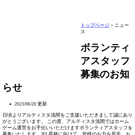
試合
クラ
ファ
ド
ッフ
ール
ー
ー
情報
ブ情
ンゾ
報
ーン
トップページ
> ニュー
ス
ボランティ
アスタッフ
募集のお知
らせ
2023/06/20 更新
日頃よりアルティスタ浅間をご支援いただきまして誠にあり
がとうございます。 この度、アルティスタ浅間ではホーム
ゲーム運営をお手伝いいただけますボランティアスタッフを
募集いたします。JFL昇格に向けて、皆様のお力を是非、お