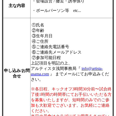
・会場設営 / 撤去・誘導係り
主な内容
・ボールパーソン等 etc...
①氏名
②年齢
③生年月日
④ご住所
⑤ご連絡先電話番号
⑥ご連絡先メールアドレス
⑦参加可能日程
上記項目を明記の上、
アルティスタ浅間事務局『
info@artista-
申し込み/お問
asama.com
』 までメールにてお申込みくだ
合せ
さい。
※各日程、キックオフ3時間30分前〜試合終
了後1時間の時間帯にてお手伝いいただる方
を募集いたします
が、短時間のみでのご参
加も大歓迎でございます。お気軽にご連絡
ください。