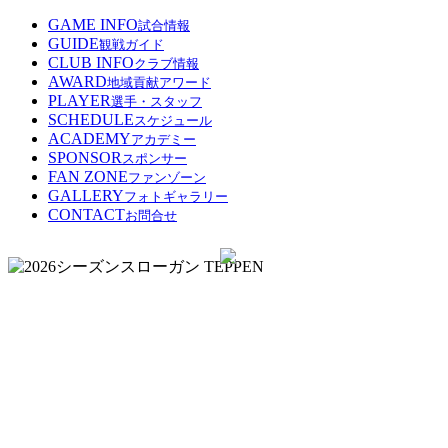
GAME INFO
試合情報
GUIDE
観戦ガイド
CLUB INFO
クラブ情報
AWARD
地域貢献アワード
PLAYER
選手・スタッフ
SCHEDULE
スケジュール
ACADEMY
アカデミー
SPONSOR
スポンサー
FAN ZONE
ファンゾーン
GALLERY
フォトギャラリー
CONTACT
お問合せ
GAME
GUIDE
CLUB
PLAYER
SCHEDUL
ACADE
SPO
FA
INFO
INFO
ZO
観戦
選手/
スケ
アカ
スポ
ガイ
スタ
ジュ
デミ
ンサ